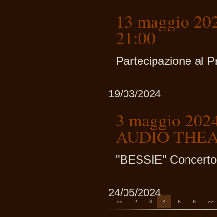
13 maggio 202
21:00
Partecipazione al P
19/03/2024
3 maggio 202
AUDIO THEAT
"BESSIE" Concerto 
24/05/2024
<<
2
3
4
5
6
>>