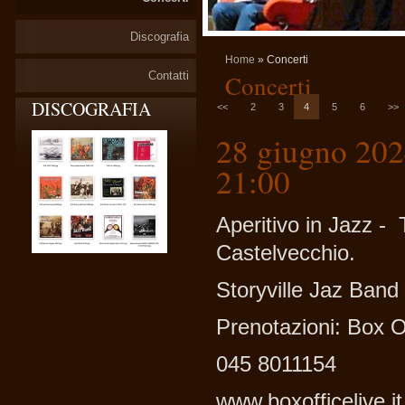
Discografia
Home
» Concerti
Contatti
Concerti
DISCOGRAFIA
<<
2
3
4
5
6
>>
28 giugno 2024
21:00
Aperitivo in Jazz - T
Castelvecchio.
Storyville Jaz Band
Prenotazioni: Box O
045 8011154
www.boxofficelive.it