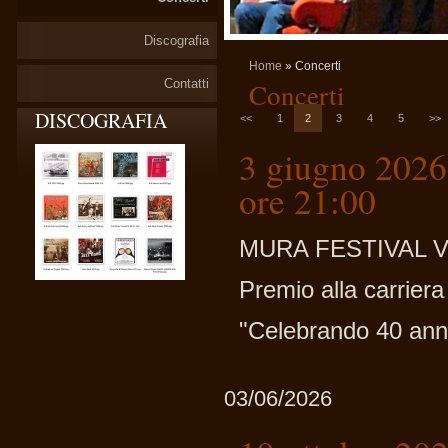
Discografia
Home
» Concerti
Contatti
Concerti
DISCOGRAFIA
<<
1
2
3
4
5
>>
3 giugno 202
ore 21:00
MURA FESTIVAL 
Premio alla carriera
"Celebrando 40 anni
03/06/2026