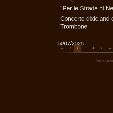
"Per le Strade di N
Concerto dixieland c
Trombone
14/07/2025
<<
1
2
3
4
5
>>
RSS
© Copyrig