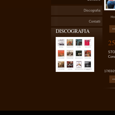
Discografia
Ho
Contatti
<
DISCOGRAFIA
25
STO
Conc
17/03/
<