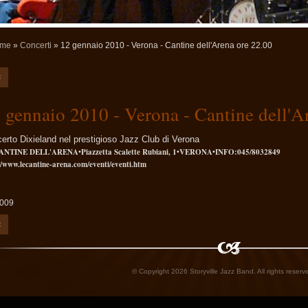
me
»
Concerti
» 12 gennaio 2010 - Verona - Cantine dell'Arena ore 22.00
<
 gennaio 2010 - Verona - Cantine dell'A
erto Dixieland nel prestigioso Jazz Club di Verona
ANTINE DELL'ARENA•Piazzetta Scalette Rubiani, 1•VERONA•INFO:045/8032849
//www.lecantine-arena.com/eventi/eventi.htm
2009
<
© Copyright 2026 Storyville Jazz Band. All rights reserve