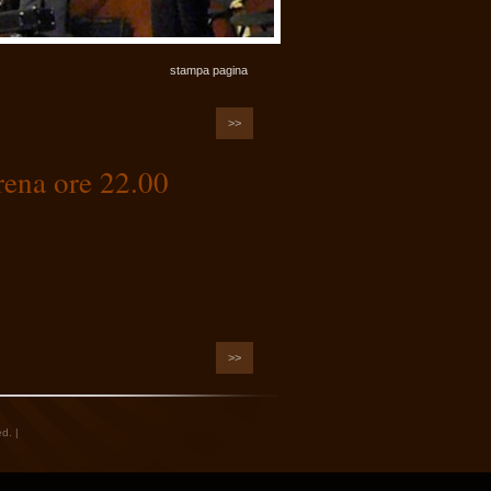
stampa pagina
>>
rena ore 22.00
>>
d. |