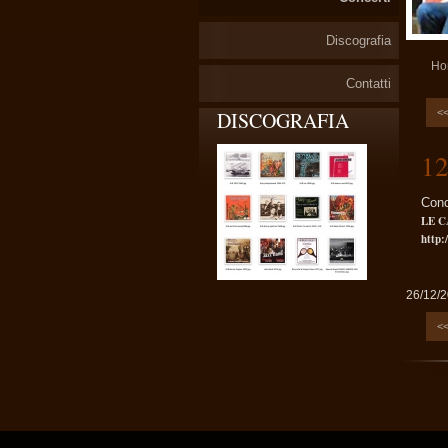
Discografia
Ho
Contatti
<
DISCOGRAFIA
12
Conc
LE C
http:
26/12/
<